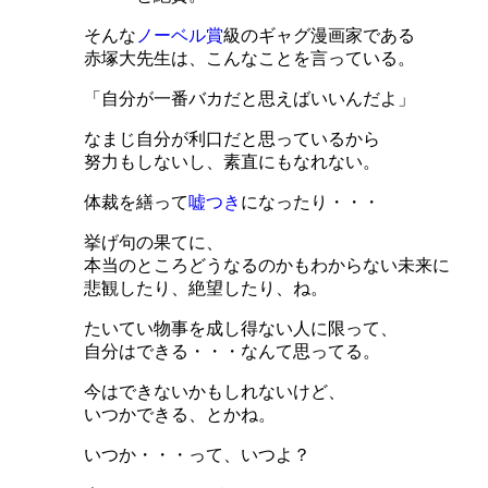
そんな
ノーベル賞
級のギャグ漫画家である
赤塚大先生は、こんなことを言っている。
「自分が一番バカだと思えばいいんだよ」
なまじ自分が利口だと思っているから
努力もしないし、素直にもなれない。
体裁を繕って
嘘つき
になったり・・・
挙げ句の果てに、
本当のところどうなるのかもわからない未来に
悲観したり、絶望したり、ね。
たいてい物事を成し得ない人に限って、
自分はできる・・・なんて思ってる。
今はできないかもしれないけど、
いつかできる、とかね。
いつか・・・って、いつよ？