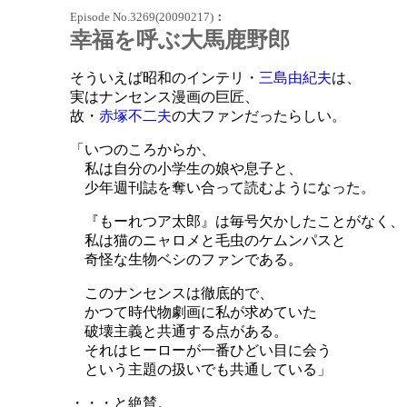
Episode No.3269(200
90217)
：
幸福を呼ぶ大馬鹿野郎
そういえば昭和のインテリ・
三島由紀夫
は、
実はナンセンス漫画の巨匠、
故・
赤塚不二夫
の大ファンだったらしい。
「いつのころからか、
私は自分の小学生の娘や息子と、
少年週刊誌を奪い合って読むようになった。
『もーれつア太郎』は毎号欠かしたことがなく、
私は猫のニャロメと毛虫のケムンパスと
奇怪な生物ベシのファンである。
このナンセンスは徹底的で、
かつて時代物劇画に私が求めていた
破壊主義と共通する点がある。
それはヒーローが一番ひどい目に会う
という主題の扱いでも共通している」
・・・と絶賛。