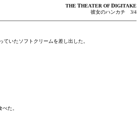
T
D
THE
HEATER OF
IGITAKE
彼女のハンカチ 3/4
持っていたソフトクリームを差し出した。
食べた。