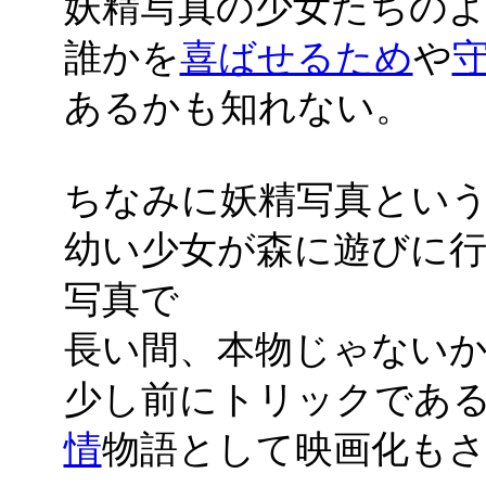
妖精写真の少女たちの
誰かを
喜ばせるため
や
あるかも知れない。
ちなみに妖精写真とい
幼い少女が森に遊びに
写真で
長い間、本物じゃない
少し前にトリックであ
情
物語として映画化も