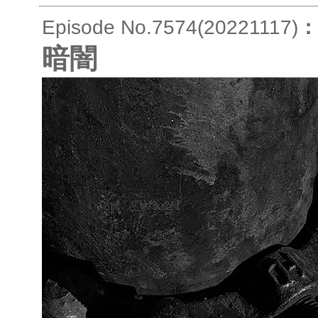
Episode No.7574(20221117)
：
暗闇