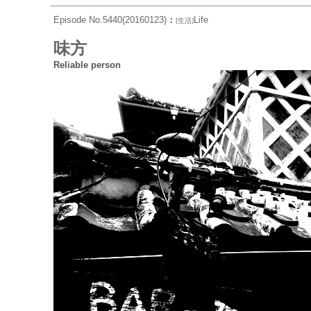
Episode No.5440(20160123)
：
Life
[生活]
味方
Reliable person