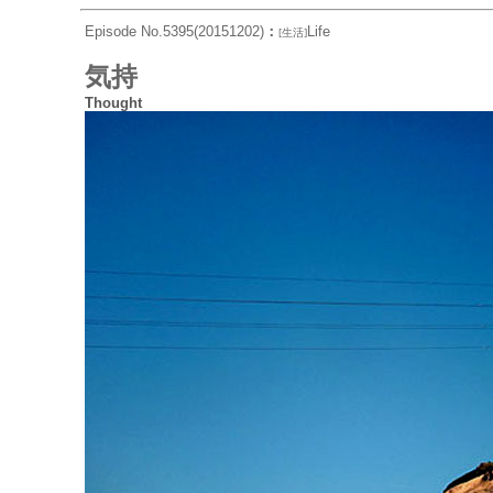
Episode No.5395(20151202)
：
Life
[生活]
気持
Thought