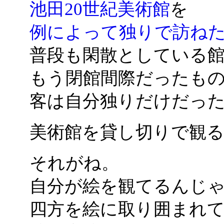
池田20世紀美術館
を
例によって独りで訪ね
普段も閑散としている
もう閉館間際だったも
客は自分独りだけだっ
美術館を貸し切りで観
それがね。
自分が絵を観てるんじ
四方を絵に取り囲まれ