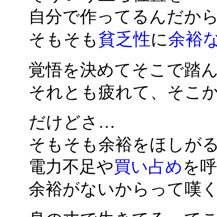
自分で作ってるんだか
貧乏性
余裕
そもそも
に
覚悟を決めてそこで踏
それとも疲れて、そこ
だけどさ…
そもそも余裕をほしが
電力不足や
買い占め
を
余裕がないからって嘆