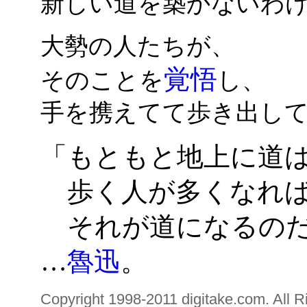
新しい道を築かないわ
大勢の人たちが、
覚悟
そのことを
し、
手を携えてて歩き出し
「もともと地上に道
歩く人が多くなれ
それが道になるの
…
魯迅
。
Copyright 1998-2011 digitake.com. All R