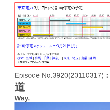
東京電力
3月17日(木) 計画停電の予定
計画停電
〜3月21日(月)
スケジュール
各グループの地域リストは以下の通り。
栃木
|
茨城
|
群馬
|
千葉
|
神奈川
|
東京
|
埼玉
|
山梨
|
静岡
※外部リンク(Yahoo! JAPAN)
Episode No.3920(20110317)
道
Way.