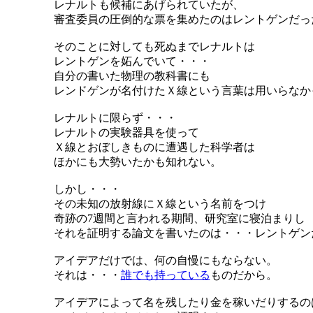
レナルトも候補にあげられていたが、
審査委員の圧倒的な票を集めたのはレントゲンだっ
そのことに対しても死ぬまでレナルトは
レントゲンを妬んでいて・・・
自分の書いた物理の教科書にも
レンドゲンが名付けたＸ線という言葉は用いらなか
レナルトに限らず・・・
レナルトの実験器具を使って
Ｘ線とおぼしきものに遭遇した科学者は
ほかにも大勢いたかも知れない。
しかし・・・
その未知の放射線にＸ線という名前をつけ
奇跡の7週間と言われる期間、研究室に寝泊まりし
それを証明する論文を書いたのは・・・レントゲン
アイデアだけでは、何の自慢にもならない。
それは・・・
誰でも持っている
ものだから。
アイデアによって名を残したり金を稼いだりするの