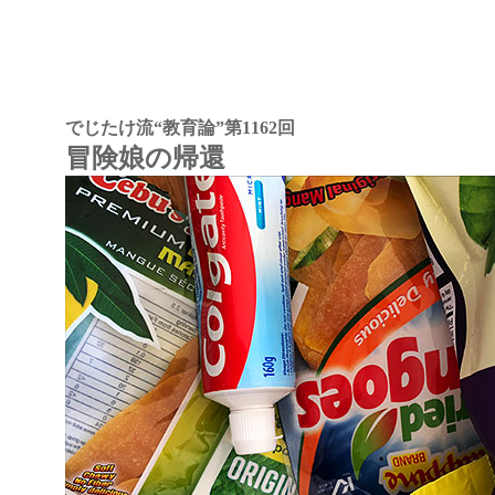
でじたけ流“教育論”
第1162回
冒険娘の帰還