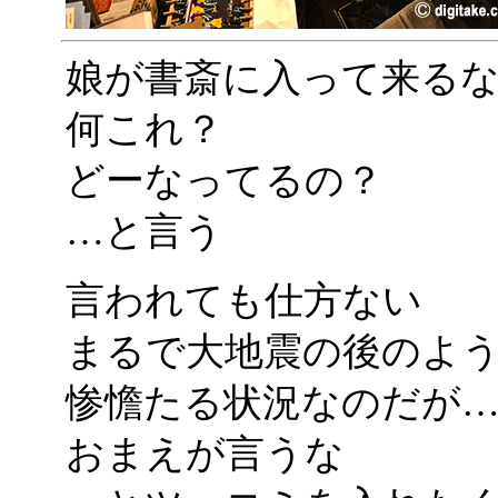
娘が書斎に入って来る
何これ？
どーなってるの？
…と言う
言われても仕方ない
まるで大地震の後のよ
惨憺たる状況なのだが
おまえが言うな