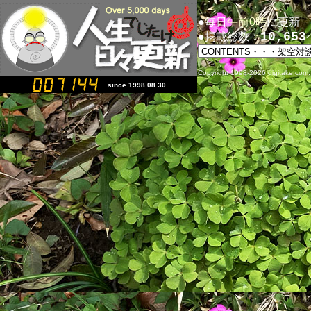
●毎日
午前
0
時
に更新
10,653
●掲載総数：
Copyright
1998-2026 digitake.com. 
since 1998.08.30